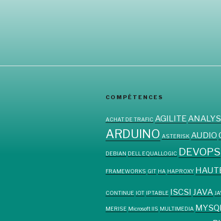
COMPÉTENCES
AGILITE
ANALYS
ACHAT DE TRAFIC
ARDUINO
AUDIO
ASTERISK
DEVOPS
DEBIAN
DELL EQUALLOGIC
HAUTE
FRAMEWORKS
GIT
HA
HAPROXY
ISCSI
JAVA
CONTINUE
IOT
IPTABLE
J
MYSQ
MERISE
Microsoft IIS
MULTIMEDIA