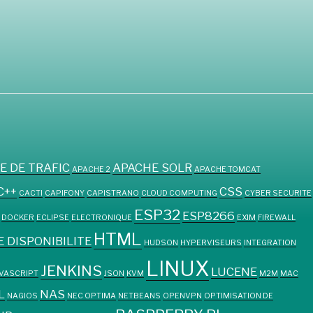
E DE TRAFIC
APACHE SOLR
APACHE 2
APACHE TOMCAT
C++
CSS
CACTI
CAPIFONY
CAPISTRANO
CLOUD COMPUTING
CYBER SECURITE
ESP32
ESP8266
DOCKER
ECLIPSE
ELECTRONIQUE
EXIM
FIREWALL
HTML
 DISPONIBILITE
HUDSON
HYPERVISEURS
INTEGRATION
LINUX
JENKINS
LUCENE
AVASCRIPT
JSON
KVM
M2M
MAC
L
NAS
NAGIOS
NEC OPTIMA
NETBEANS
OPENVPN
OPTIMISATION DE